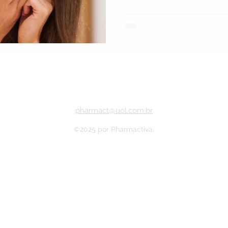
coadjuvante seguro, acessí
coerente no manejo de der
crônicas.
pharmact@uol.com.br
©2025 por Pharmactiva.