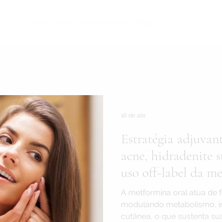
Início
Faça sua avaliação
Blog
16 de abr.
Estratégia adjuvan
acne, hidradenite s
uso off-label da me
A metformina oral atua de 
modulando metabolismo, i
cutânea, o que sustenta s