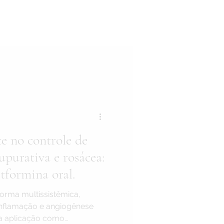
te no controle de
upurativa e rosácea:
tformina oral.
forma multissistêmica,
nflamação e angiogênese
ua aplicação como