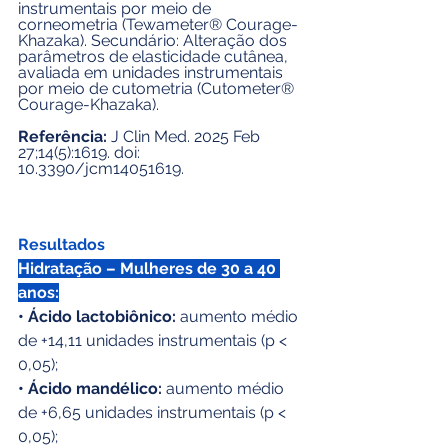
instrumentais por meio de 
corneometria (Tewameter® Courage-
Khazaka). Secundário: Alteração dos 
parâmetros de elasticidade cutânea, 
avaliada em unidades instrumentais 
por meio de cutometria (Cutometer® 
Courage-Khazaka).
Referência: 
J Clin Med. 2025 Feb 
27;14(5):1619. doi: 
10.3390/jcm14051619.
Resultados
Hidratação – Mulheres de 30 a 40 
anos:
• Ácido lactobiônico: 
aumento médio 
de +14,11 unidades instrumentais (p < 
0,05);
• Ácido mandélico:
 aumento médio 
de +6,65 unidades instrumentais (p < 
0,05);