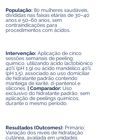
População: 
80 mulheres saudáveis, 
divididas nas faixas etárias de 30–40 
anos e 50–60 anos, sem 
contraindicações para 
procedimentos com ácidos.
Intervenção:
 Aplicação de cinco 
sessões semanais de peeling 
químico, utilizando ácido lactobiônico 
40% (pH 1,9) ou ácido mandélico 40% 
(pH 1,5), associado ao uso domiciliar 
de hidratante padrão contendo 
manteiga de karité, d-pantenol e 
silicones. 
| Comparador:
 Uso 
exclusivo do hidratante padrão, sem 
aplicação de peelings químicos, 
durante o mesmo período.
Resultados (Outcomes): 
Primário: 
Variação dos níveis de hidratação 
cutânea, avaliada em unidades 