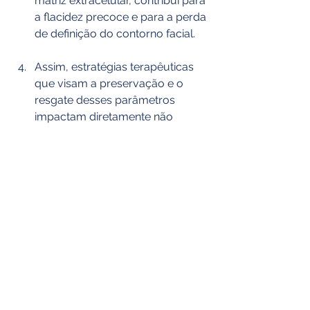
matriz extracelular, contribui para 
a flacidez precoce e para a perda 
de definição do contorno facial.
Assim, estratégias terapêuticas 
que visam a preservação e o 
resgate desses parâmetros 
impactam diretamente não 
apenas na estética, mas também 
na saúde cutânea global.
Por que personalizar o peeling 
químico conforme a faixa etária?
A personalização da escolha do 
agente esfoliante deve considerar as 
características biológicas da pele em 