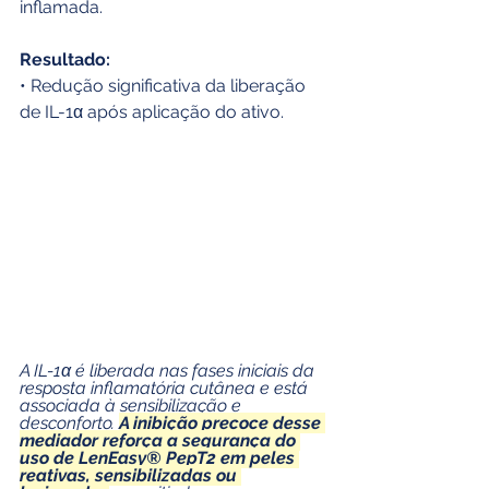
inflamada.
Resultado:
• Redução significativa da liberação 
de IL-1α após aplicação do ativo.
A IL-1α é liberada nas fases iniciais da 
resposta inflamatória cutânea e está 
associada à sensibilização e 
desconforto. 
A inibição precoce desse 
mediador reforça a segurança do 
uso de LenEasy® PepT2 em peles 
reativas, sensibilizadas ou 