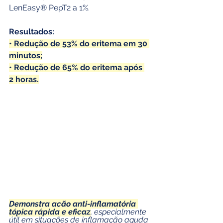
LenEasy® PepT2 a 1%.
Resultados:
• Redução de 53% do eritema em 30 
minutos;
• Redução de 65% do eritema após 
2 horas.
Demonstra ação anti-inflamatória 
tópica rápida e eficaz
, especialmente 
útil em situações de inflamação aguda 