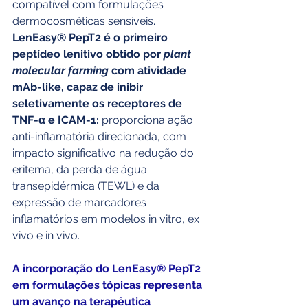
compatível com formulações 
dermocosméticas sensíveis. 
LenEasy® PepT2 é o primeiro 
peptídeo lenitivo obtido por 
plant 
molecular farming
 com atividade 
mAb-like, capaz de inibir 
seletivamente os receptores de 
TNF-α e ICAM-1:
 proporciona ação 
anti-inflamatória direcionada, com 
impacto significativo na redução do 
eritema, da perda de água 
transepidérmica (TEWL) e da 
expressão de marcadores 
inflamatórios em modelos in vitro, ex 
vivo e in vivo.
A incorporação do LenEasy® PepT2 
em formulações tópicas representa 
um avanço na terapêutica 