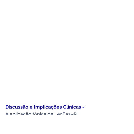
Discussão e Implicações Clínicas -
A aplicação tópica de LenEasy® 
PepT2 a 1% demonstrou impacto 
clínico relevante na modulação da 