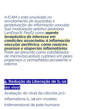
A ICAM-1 está envolvida no 
recrutamento de leucócitos e 
perpetuação da inflamação vascular. 
Sua modulação seletiva posiciona 
LenEasy® PepT2 como 
agente 
terapêutico de interesse em 
condições associadas à inflamação 
vascular periférica, como rosácea, 
psoríase e alopecias inflamatórias
. 
Pode ser prescrito como estabilizador 
de microvasculatura cutânea em peles 
propensas a vermelhidão persistente e 
edema.
4. Redução da Liberação de IL-1α 
(ex vivo)
Avaliação do nível da citocina pró-
inflamatória IL-1α em modelo 
tridimensional de pele humana 