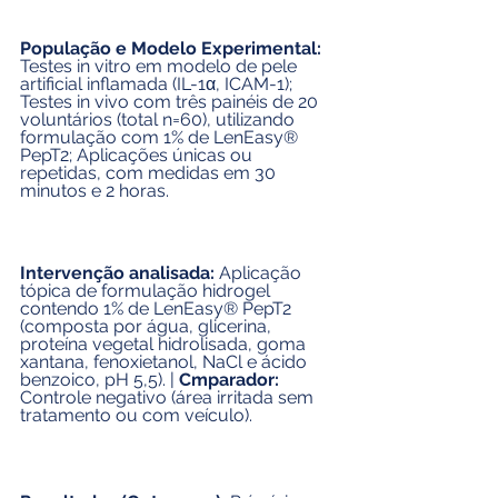
População e Modelo Experimental: 
Testes in vitro em modelo de pele 
artificial inflamada (IL-1α, ICAM-1); 
Testes in vivo com três painéis de 20 
voluntários (total n=60), utilizando 
formulação com 1% de LenEasy® 
PepT2; Aplicações únicas ou 
repetidas, com medidas em 30 
minutos e 2 horas.
Intervenção analisada:
 Aplicação 
tópica de formulação hidrogel 
contendo 1% de LenEasy® PepT2 
(composta por água, glicerina, 
proteína vegetal hidrolisada, goma 
xantana, fenoxietanol, NaCl e ácido 
benzoico, pH 5,5). | 
Cmparador:
Controle negativo (área irritada sem 
tratamento ou com veículo).