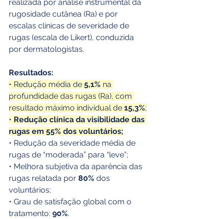
realizada por análise instrumental da 
rugosidade cutânea (Ra) e por 
escalas clínicas de severidade de 
rugas (escala de Likert), conduzida 
por dermatologistas.
Resultados:
• Redução média de 
5,1%
 na 
profundidade das rugas (Ra), com 
resultado máximo individual de 
15,3%
;
• 
Redução clínica da visibilidade das 
rugas em 55% dos voluntários;
• Redução da severidade média de 
rugas de “moderada” para “leve”;
• Melhora subjetiva da aparência das 
rugas relatada por 
80%
 dos 
voluntários;
• Grau de satisfação global com o 
tratamento: 
90%
.