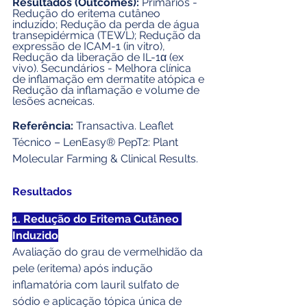
Resultados (Outcomes): 
Prímários - 
Redução do eritema cutâneo 
induzido; Redução da perda de água 
transepidérmica (TEWL); Redução da 
expressão de ICAM-1 (in vitro), 
Redução da liberação de IL-1α (ex 
vivo). Secundários - Melhora clínica 
de inflamação em dermatite atópica e 
Redução da inflamação e volume de 
lesões acneicas.
Referência: 
Transactiva. Leaflet 
Técnico – LenEasy® PepT2: Plant 
Molecular Farming & Clinical Results.
Resultados
1. Redução do Eritema Cutâneo 
Induzido
Avaliação do grau de vermelhidão da 
pele (eritema) após indução 
inflamatória com lauril sulfato de 
sódio e aplicação tópica única de 