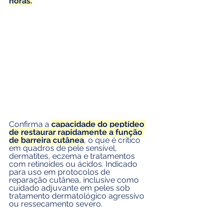
horas.
Confirma a 
capacidade do peptídeo 
de restaurar rapidamente a função 
de barreira cutânea
, o que é crítico 
em quadros de pele sensível, 
dermatites, eczema e tratamentos 
com retinoides ou ácidos. Indicado 
para uso em protocolos de 
reparação cutânea, inclusive como 
cuidado adjuvante em peles sob 
tratamento dermatológico agressivo 
ou ressecamento severo.