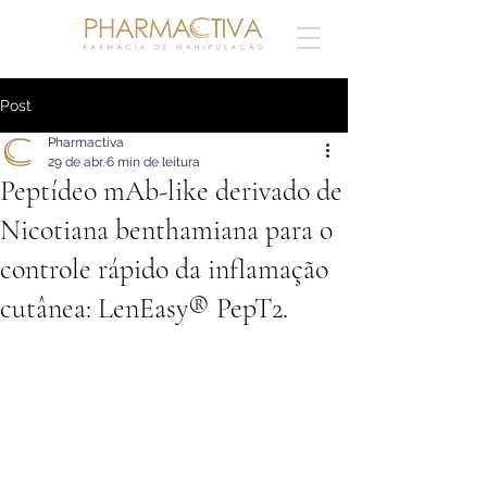
Post
Pharmactiva
29 de abr.
6 min de leitura
Peptídeo mAb-like derivado de
Nicotiana benthamiana para o
controle rápido da inflamação
cutânea: LenEasy® PepT2.