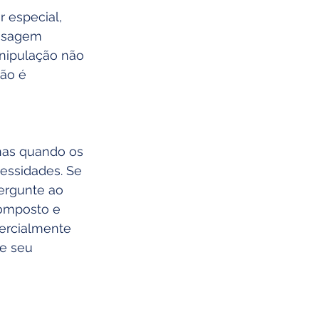
 especial, 
dosagem 
nipulação não 
ão é 
as quando os 
ssidades. Se 
ergunte ao 
omposto e 
ercialmente 
e seu 