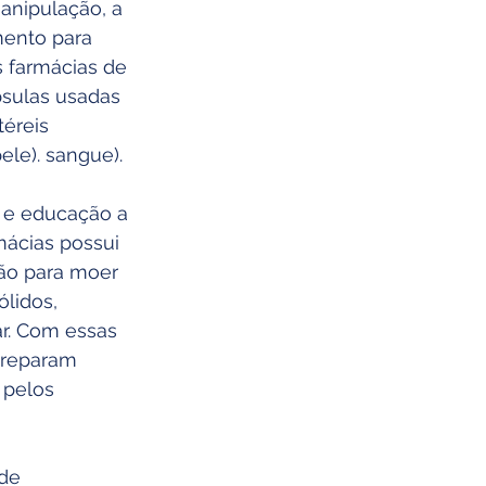
anipulação, a 
mento para 
s farmácias de 
sulas usadas 
éreis 
ele). sangue).
 e educação a 
mácias possui 
ão para moer 
lidos, 
ar. Com essas 
preparam 
 pelos 
de 