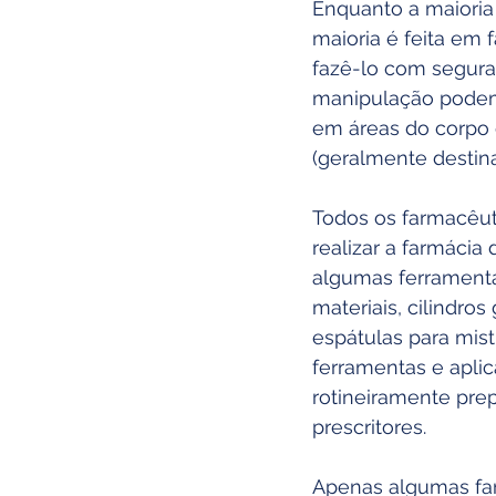
Enquanto a maioria
maioria é feita em
fazê-lo com seguran
manipulação podem 
em áreas do corpo o
(geralmente destina
Todos os farmacêut
realizar a farmácia
algumas ferramenta
materiais, cilindros
espátulas para mist
ferramentas e apli
rotineiramente pre
prescritores.
Apenas algumas far