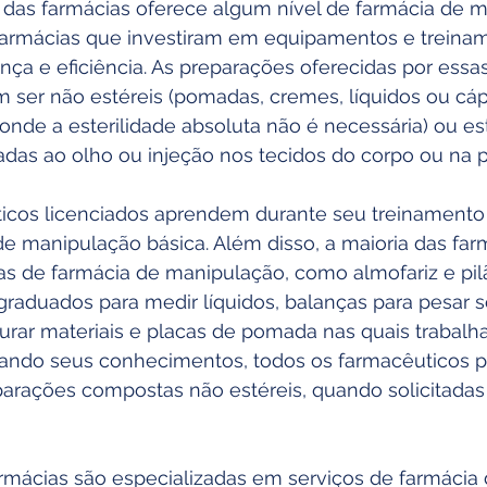
 das farmácias oferece algum nível de farmácia de m
 farmácias que investiram em equipamentos e treina
ça e eficiência. As preparações oferecidas por essa
ser não estéreis (pomadas, cremes, líquidos ou cáp
nde a esterilidade absoluta não é necessária) ou est
das ao olho ou injeção nos tecidos do corpo ou na p
icos licenciados aprendem durante seu treinamento
 de manipulação básica. Além disso, a maioria das far
s de farmácia de manipulação, como almofariz e pil
 graduados para medir líquidos, balanças para pesar só
urar materiais e placas de pomada nas quais trabalh
cando seus conhecimentos, todos os farmacêuticos 
parações compostas não estéreis, quando solicitadas
mácias são especializadas em serviços de farmácia 