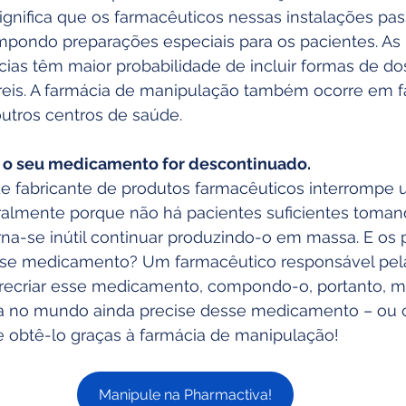
ignifica que os farmacêuticos nessas instalações pa
pondo preparações especiais para os pacientes. As
ácias têm maior probabilidade de incluir formas de d
éreis. A farmácia de manipulação também ocorre em f
outros centros de saúde.
 o seu medicamento for descontinuado.
e fabricante de produtos farmacêuticos interrompe 
lmente porque não há pacientes suficientes toman
na-se inútil continuar produzindo-o em massa. E os 
sse medicamento? Um farmacêutico responsável pela
recriar esse medicamento, compondo-o, portanto, 
 no mundo ainda precise desse medicamento – ou 
e obtê-lo graças à farmácia de manipulação!
Manipule na Pharmactiva!