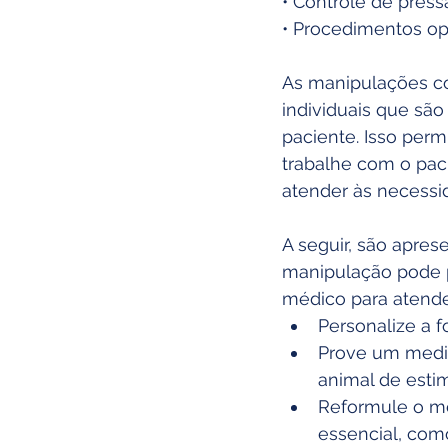
• Controle de pres
• Procedimentos op
As manipulações co
individuais que sã
paciente. Isso per
trabalhe com o pac
atender às necessi
A seguir, são apre
manipulação pode 
médico para atende
Personalize a 
Prove um medic
animal de esti
Reformule o me
essencial, como