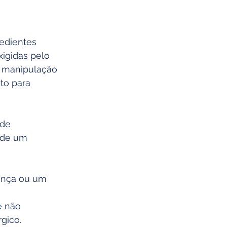
edientes 
igidas pelo 
e manipulação 
to para 
de 
 de um 
ança ou um 
e não 
gico.