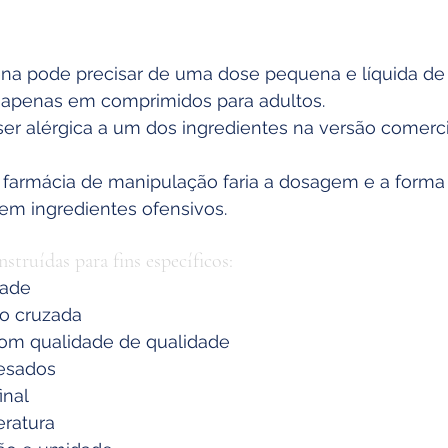
na pode precisar de uma dose pequena e líquida de
 apenas em comprimidos para adultos.
r alérgica a um dos ingredientes na versão comerci
farmácia de manipulação faria a dosagem e a form
m ingredientes ofensivos.
struídas para fins específicos:
dade
o cruzada
com qualidade de qualidade
pesados
inal
eratura