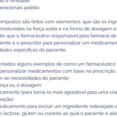
são e umidade
eracionais padrão
mpostos são feitos com elementos, que são os ingr
o misturados na força exata e na forma de dosagem ex
mite que o farmacêutico responsável pela farmácia d
iente e o prescritor para personalizar um medicamen
dades específicas do paciente.
sentados alguns exemplos de como um farmacêutico 
personalizar medicamentos com base na prescrição
r às necessidades do paciente:
força ou a dosagem.
amento (para torná-lo mais agradável para uma cri
mação).
dicamento para excluir um ingrediente indesejado 
 lactose, glúten ou corante ao qual o paciente é alér