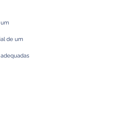
 um 
al de um 
a adequadas 