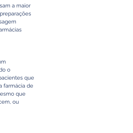
ssam a maior 
 preparações 
osagem 
armácias 
um 
do o 
pacientes que 
 farmácia de 
mesmo que 
cem, ou 